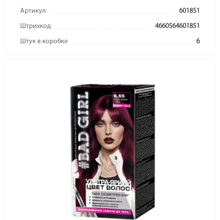
Артикул
601851
Штрихкод
4660564601851
Штук в коробке
6