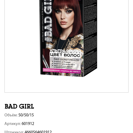
Объём:
50/50/15
Артикул:
601912
Штрихкод:
4660564601912