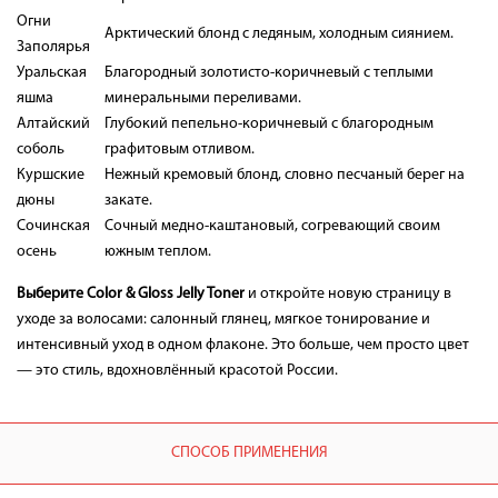
Огни
Арктический блонд с ледяным, холодным сиянием.
Заполярья
Уральская
Благородный золотисто-коричневый с теплыми
яшма
минеральными переливами.
Алтайский
Глубокий пепельно-коричневый с благородным
соболь
графитовым отливом.
Куршские
Нежный кремовый блонд, словно песчаный берег на
дюны
закате.
Сочинская
Сочный медно-каштановый, согревающий своим
осень
южным теплом.
Выберите Color & Gloss Jelly Toner
и откройте новую страницу в
уходе за волосами: салонный глянец, мягкое тонирование и
интенсивный уход в одном флаконе. Это больше, чем просто цвет
— это стиль, вдохновлённый красотой России.
СПОСОБ ПРИМЕНЕНИЯ