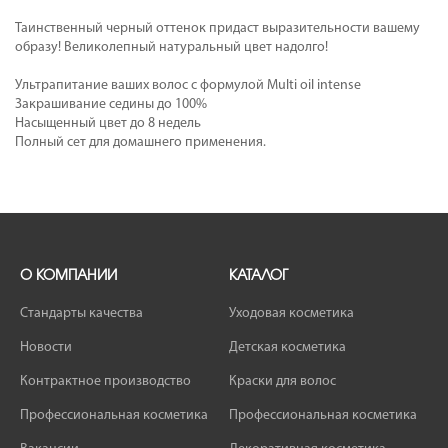
Таинственный черный оттенок придаст выразительности вашему
образу! Великолепный натуральный цвет надолго!
Ультрапитание ваших волос с формулой Multi oil intense
Закрашивание седины до 100%
Насыщенный цвет до 8 недель
Полный сет для домашнего применения.
О КОМПАНИИ
КАТАЛОГ
Стандарты качества
Уходовая косметика
Новости
Детская косметика
Контрактное производство
Краски для волос
Профессиональная косметика
Профессиональная косметика