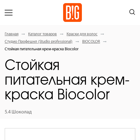
Главная
Каталог товаров
Краски для волос
Студио Профешнл (Studio professional)
BIOCOLOR
Стойкая питательная крем-краска Вiocolor
Стойкая
питательная крем-
краска Вiocolor
5.4 Шоколад