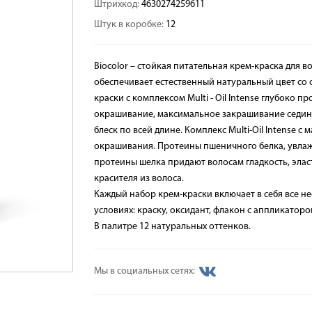
Штрихкод:
4630274259611
Штук в коробке:
12
Biocolor – стойкая питательная крем-краска для в
обеспечивает естественный натуральный цвет со
краски с комплексом Multi - Oil Intense глубоко 
окрашивание, максимальное закрашивание седины
блеск по всей длине. Комплекс Multi-Oil Intense 
окрашивания. Протеины пшеничного белка, увлажн
протеины шелка придают волосам гладкость, элас
красителя из волоса.
Каждый набор крем-краски включает в себя все 
условиях: краску, оксидант, флакон с аппликатор
В палитре 12 натуральных оттенков.
Мы в социальных сетях: