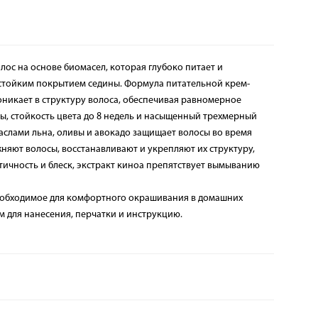
олос на основе биомасел, которая глубоко питает и
 стойким покрытием седины. Формула питательной крем-
проникает в структуру волоса, обеспечивая равномерное
, стойкость цвета до 8 недель и насыщенный трехмерный
с маслами льна, оливы и авокадо защищает волосы во время
яют волосы, восстанавливают и укрепляют их структуру,
тичность и блеск, экстракт киноа препятствует вымыванию
необходимое для комфортного окрашивания в домашних
ом для нанесения, перчатки и инструкцию.