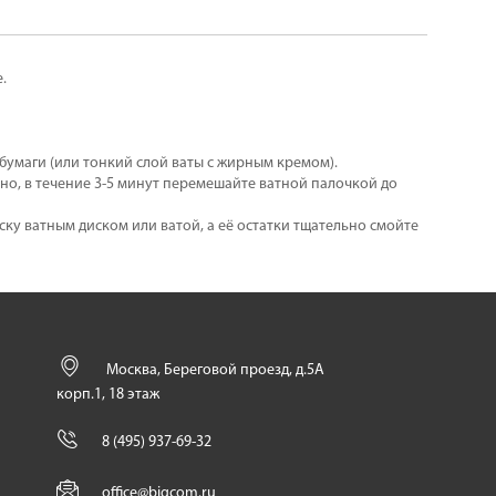
.
 бумаги (или тонкий слой ваты с жирным кремом).
о, в течение 3-5 минут перемешайте ватной палочкой до
ку ватным диском или ватой, а её остатки тщательно смойте
Москва, Береговой проезд, д.5А
корп.1, 18 этаж
8 (495) 937-69-32
office@bigcom.ru