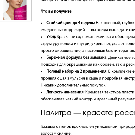
наборе есть всё необходимое для создания четкой
Что вы получите:
Стойкий цвет до 4 недель:
Насыщенный, глубоки
ежедневных коррекций — вы всегда выглядите све
Уход:
Краска не содержит аммиака и обогащен
структуру волоса изнутри, укрепляет, делает вол
просто окрашивание, а настоящая бьюти-терапия.
Бережная формула без аммиака:
Деликатное во
Подходит для окрашивания как бровей, так и рес
Полный набор на 2 применения:
В комплекте е
проявляющая эмульсия в саше и подробная инстр
Никаких дополнительных покупок!
Легкость нанесения:
Кремовая текстура пласти
обеспечивая четкий контур и идеальный результат
Палитра — красота росс
Каждый оттенок вдохновлён уникальной природой
волосам сияние: