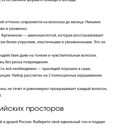
, естественной формы и сияющего взгляда.
й оттенок сохраняется на волосках до месяца. Никаких
жо и ухоженно.
а Аргинином — аминокислотой, которая восстанавливает
оски более упругими, эластичными и увлажненными. Это не
здействие даже на тонкие и чувствительные волоски.
ниц без риска повреждения.
сть всё необходимое — красящий порошок в саше,
укция. Набор рассчитан на 2 полноценных окрашивания.
чна, не течет и равномерно прокрашивает каждый волосок,
.
ийских просторов
 и душой России. Выберите свой идеальный тон и подари