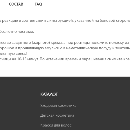
СОСТАВ
FAQ
 реакцию в соответствии с инструкцией, указанной на боковой стороне
бсолютно чистыми.
чество защитного (жирного) крема, а под ресницы положите полоску из
орошок и проявляющую эмульсию в неметаллическую посуду и тщательн
вленную смесь!
сницы на 10-15 минут. По истечении времени окрашивания снимите крас
КАТАЛОГ
Уходовая косметика
Детская косметика
Краски для волос