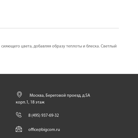
 сияющего цвета, добавляя образу теплоты и блеска. Светлый
Москва, Береговой проезд, д.5А
корп.1, 18 этаж
8 (495) 937-69-32
office@bigcom.ru