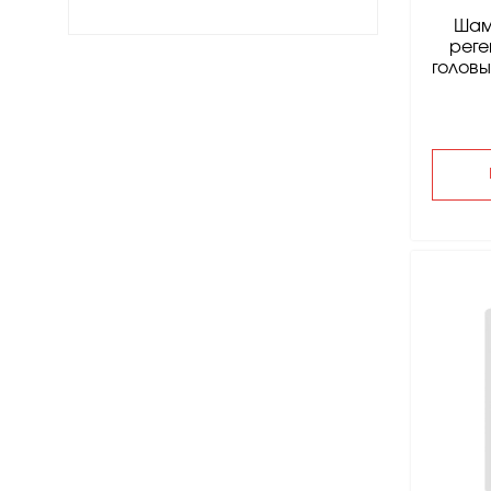
Шам
реге
головы