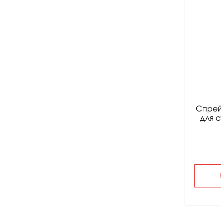
Спрей
для с