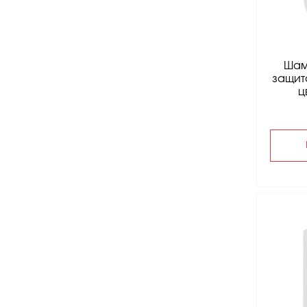
Шам
защит
ц