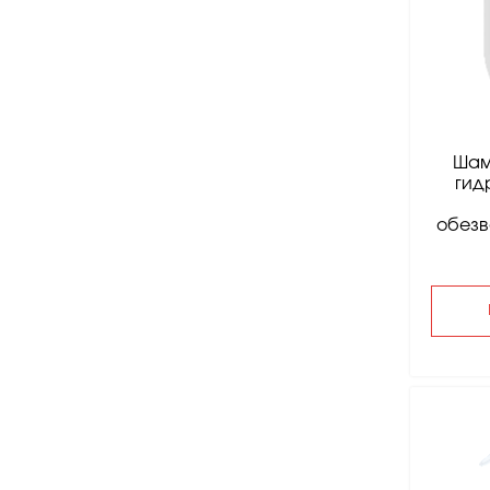
Шам
гид
обезв