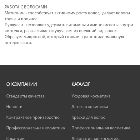
РАБОТА С ВОЛОСАМИ
Метионин - способствует активному росту волос, делает волосы
толще и прочнее.
Пуллулан - позволяет удержать витамины и аминокислоты внутри
кортекса, разглаживает и улучшает их внешний вид волос.
Образует микрослой, который снижает трансэпидермальную
потерю влаги.
О КОМПАНИИ
КАТАЛОГ
Стандарты качества
Уходовая косметика
Новости
Детская косметика
Контрактное производство
Краски для волос
Профессиональная косметика
Профессиональная косметика
Вакансии
Декоративная косметика