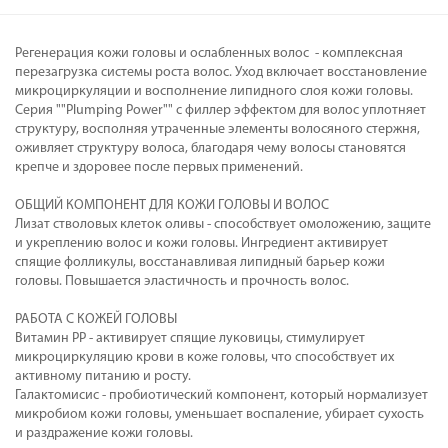
Регенерация кожи головы и ослабленных волос - комплексная
перезагрузка системы роста волос. Уход включает восстановление
микроциркуляции и восполнение липидного слоя кожи головы.
Серия ""Plumping Power"" с филлер эффектом для волос уплотняет
структуру, восполняя утраченные элементы волосяного стержня,
оживляет структуру волоса, благодаря чему волосы становятся
крепче и здоровее после первых применений.
ОБЩИЙ КОМПОНЕНТ ДЛЯ КОЖИ ГОЛОВЫ И ВОЛОС
Лизат стволовых клеток оливы - способствует омоложению, защите
и укреплению волос и кожи головы. Ингредиент активирует
спящие фолликулы, восстанавливая липидный барьер кожи
головы. Повышается эластичность и прочность волос.
РАБОТА С КОЖЕЙ ГОЛОВЫ
Витамин PP - активирует спящие луковицы, стимулирует
микроциркуляцию крови в коже головы, что способствует их
активному питанию и росту.
Галактомисис - пробиотический компонент, который нормализует
микробиом кожи головы, уменьшает воспаление, убирает сухость
и раздражение кожи головы.