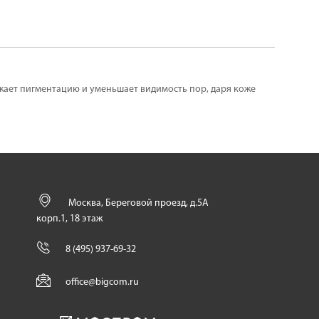
жает пигментацию и уменьшает видимость пор, даря коже
Москва, Береговой проезд, д.5А
корп.1, 18 этаж
8 (495) 937-69-32
office@bigcom.ru