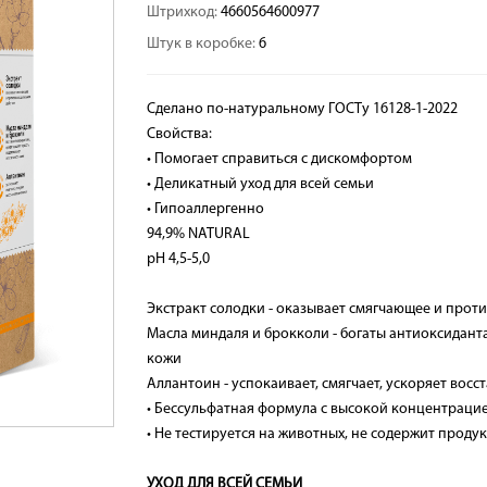
Штрихкод:
4660564600977
Штук в коробке:
6
Сделано по-натуральному ГОСTу 16128-1-2022
Свойства:
• Помогает справиться с дискомфортом
• Деликатный уход для всей семьи
• Гипоаллергенно
94,9% NATURAL
pH 4,5-5,0
Экстракт солодки - оказывает смягчающее и прот
Масла миндаля и брокколи - богаты антиоксидант
кожи
Аллантоин - успокаивает, смягчает, ускоряет вос
• Бессульфатная формула с высокой концентраци
• Не тестируется на животных, не содержит прод
УХОД ДЛЯ ВСЕЙ СЕМЬИ