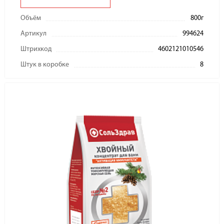
Объём
800г
Артикул
994624
Штрихкод
4602121010546
Штук в коробке
8