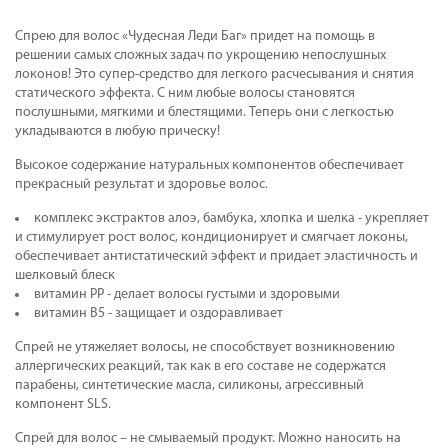
Спрею для волос «Чудесная Леди Баг» придет на помощь в
решении самых сложных задач по укрощению непослушных
локонов! Это супер-средство для легкого расчесывания и снятия
статического эффекта. С ним любые волосы становятся
послушными, мягкими и блестящими. Теперь они с легкостью
укладываются в любую прическу!
Высокое содержание натуральных компонентов обеспечивает
прекрасный результат и здоровье волос.
комплекс экстрактов алоэ, бамбука, хлопка и шелка - укрепляет
и стимулирует рост волос, кондиционирует и смягчает локоны,
обеспечивает антистатический эффект и придает эластичность и
шелковый блеск
витамин РР - делает волосы густыми и здоровыми
витамин В5 - защищает и оздоравливает
Спрей не утяжеляет волосы, не способствует возникновению
аллергических реакций, так как в его составе не содержатся
парабены, синтетические масла, силиконы, агрессивный
компонент SLS.
Спрей для волос – не смываемый продукт. Можно наносить на