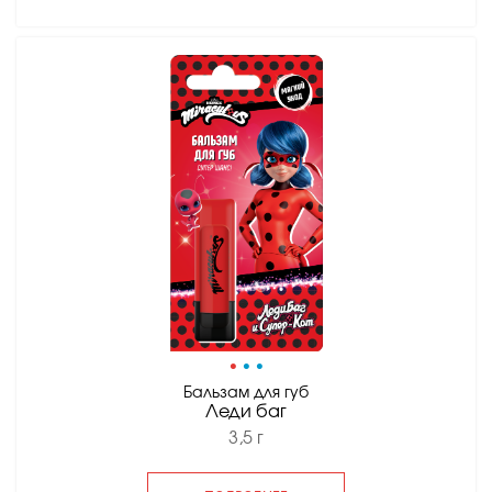
•
•
•
Бальзам для губ
Леди баг
3,5 г