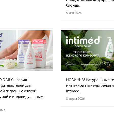
продуктов для безупречно
блонда.
5 мая 2026
D DAILY – серия
НОВИНКА! Натуральные ге
ьфатных гелей для
интимной гигиены Белая 
ой гигиены с мягкой
Intimed.
урой и индивидуальным
3 марта 2026
2026