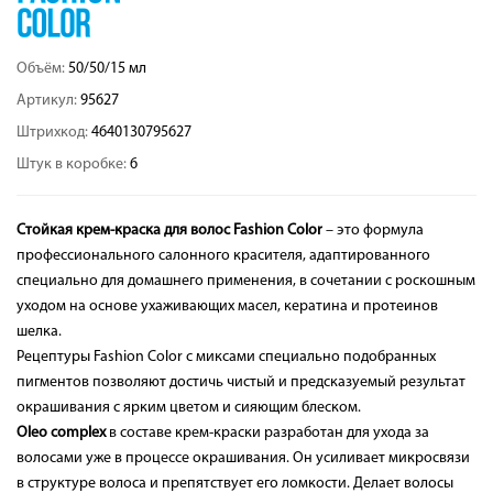
Объём:
50/50/15 мл
Артикул:
95627
Штрихкод:
4640130795627
Штук в коробке:
6
Стойкая крем-краска для волос Fashion Color
– это формула
профессионального салонного красителя, адаптированного
специально для домашнего применения, в сочетании с роскошным
уходом на основе ухаживающих масел, кератина и протеинов
шелка.
Рецептуры Fashion Color с миксами специально подобранных
пигментов позволяют достичь чистый и предсказуемый результат
окрашивания с ярким цветом и сияющим блеском.
Oleo complex
в составе крем-краски разработан для ухода за
волосами уже в процессе окрашивания. Он усиливает микросвязи
в структуре волоса и препятствует его ломкости. Делает волосы