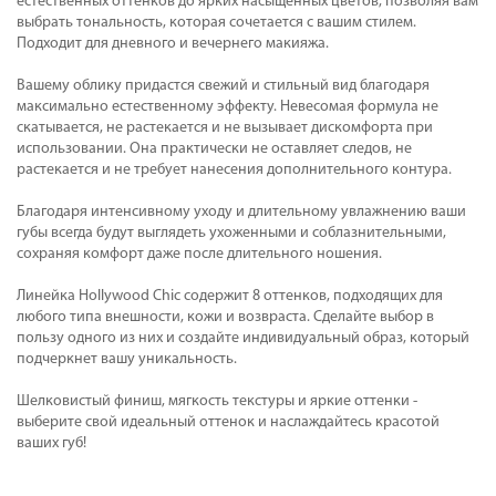
естественных оттенков до ярких насыщенных цветов, позволяя вам
выбрать тональность, которая сочетается с вашим стилем.
Подходит для дневного и вечернего макияжа.
Вашему облику придастся свежий и стильный вид благодаря
максимально естественному эффекту. Невесомая формула не
скатывается, не растекается и не вызывает дискомфорта при
использовании. Она практически не оставляет следов, не
растекается и не требует нанесения дополнительного контура.
Благодаря интенсивному уходу и длительному увлажнению ваши
губы всегда будут выглядеть ухоженными и соблазнительными,
сохраняя комфорт даже после длительного ношения.
Линейка Hollywood Сhic содержит 8 оттенков, подходящих для
любого типа внешности, кожи и возвраста. Сделайте выбор в
пользу одного из них и создайте индивидуальный образ, который
подчеркнет вашу уникальность.
Шелковистый финиш, мягкость текстуры и яркие оттенки -
выберите свой идеальный оттенок и наслаждайтесь красотой
ваших губ!