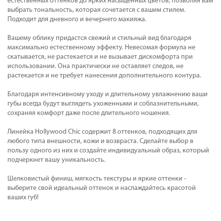
естественных оттенков до ярких насыщенных цветов, позволяя вам
выбрать тональность, которая сочетается с вашим стилем.
Подходит для дневного и вечернего макияжа.
Вашему облику придастся свежий и стильный вид благодаря
максимально естественному эффекту. Невесомая формула не
скатывается, не растекается и не вызывает дискомфорта при
использовании. Она практически не оставляет следов, не
растекается и не требует нанесения дополнительного контура.
Благодаря интенсивному уходу и длительному увлажнению ваши
губы всегда будут выглядеть ухоженными и соблазнительными,
сохраняя комфорт даже после длительного ношения.
Линейка Hollywood Сhic содержит 8 оттенков, подходящих для
любого типа внешности, кожи и возвраста. Сделайте выбор в
пользу одного из них и создайте индивидуальный образ, который
подчеркнет вашу уникальность.
Шелковистый финиш, мягкость текстуры и яркие оттенки -
выберите свой идеальный оттенок и наслаждайтесь красотой
ваших губ!