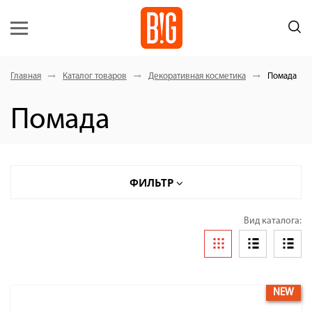
Главная
Каталог товаров
Декоративная косметика
Помада
Помада
ФИЛЬТР
ПОМАДА
Вид каталога:
HYALURONIC HAPPY KISS 01-06
HOLLYWOOD CHIC 21-28
ROUGE ALLURE 41-46
NEW
HAPPY LIPS 81-84