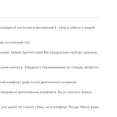
оградной косточки и витамином Е - уход и забота о вашей
м состоянием губ.
траняет любые препятствия! Мы предлагаем палитру красных
сения контура. Забудьте о переживаниях по поводу свежести
аняя комфорт даже после длительного ношения.
ых модниц и ценительниц комфорта. Вы останетесь верны
то ценит не только стиль, но и комфорт. Rouge Allure: ваша