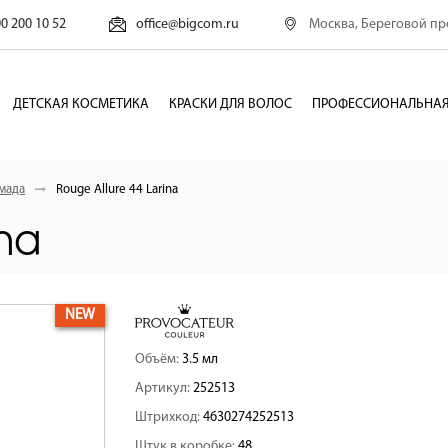
Москва, Береговой про
00 200 10 52
office@bigcom.ru
ДЕТСКАЯ КОСМЕТИКА
КРАСКИ ДЛЯ ВОЛОС
ПРОФЕССИОНАЛЬНАЯ
мада
Rouge Allure 44 Larina
ina
NEW
Объём:
3.5 мл
Артикул:
252513
Штрихкод:
4630274252513
Штук в коробке:
48