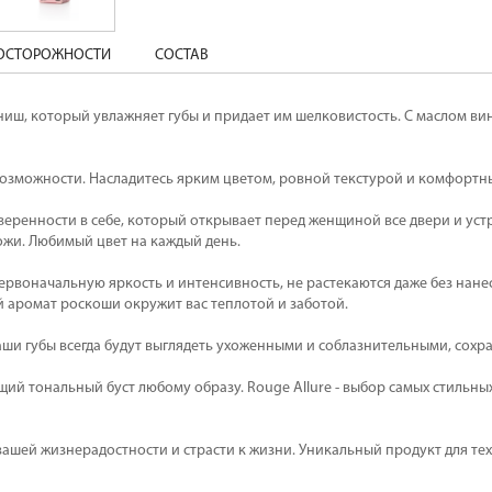
ДОСТОРОЖНОСТИ
СОСТАВ
иш, который увлажняет губы и придает им шелковистость. С маслом вин
озможности. Насладитесь ярким цветом, ровной текстурой и комфортны
уверенности в себе, который открывает перед женщиной все двери и ус
кожи. Любимый цвет на каждый день.
ервоначальную яркость и интенсивность, не растекаются даже без нане
й аромат роскоши окружит вас теплотой и заботой.
ши губы всегда будут выглядеть ухоженными и соблазнительными, сохр
ящий тональный буст любому образу. Rouge Allure - выбор самых стильн
ей жизнерадостности и страсти к жизни. Уникальный продукт для тех, к