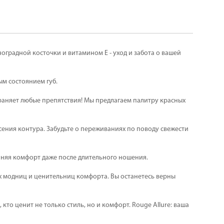
оградной косточки и витамином Е - уход и забота о вашей
м состоянием губ.
траняет любые препятствия! Мы предлагаем палитру красных
сения контура. Забудьте о переживаниях по поводу свежести
аняя комфорт даже после длительного ношения.
ых модниц и ценительниц комфорта. Вы останетесь верны
то ценит не только стиль, но и комфорт. Rouge Allure: ваша