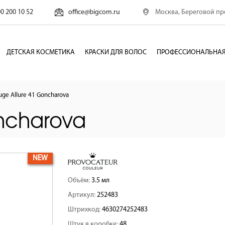
Москва, Береговой про
00 200 10 52
office@bigcom.ru
ДЕТСКАЯ КОСМЕТИКА
КРАСКИ ДЛЯ ВОЛОС
ПРОФЕССИОНАЛЬНАЯ
uge Allure 41 Goncharova
ncharova
NEW
Объём:
3.5 мл
Артикул:
252483
Штрихкод:
4630274252483
Штук в коробке:
48