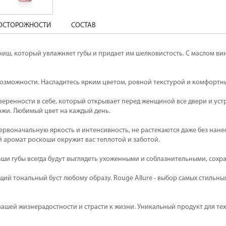
ДОСТОРОЖНОСТИ
СОСТАВ
иш, который увлажняет губы и придает им шелковистость. С маслом вин
озможности. Насладитесь ярким цветом, ровной текстурой и комфортны
уверенности в себе, который открывает перед женщиной все двери и ус
кожи. Любимый цвет на каждый день.
ервоначальную яркость и интенсивность, не растекаются даже без нане
й аромат роскоши окружит вас теплотой и заботой.
ши губы всегда будут выглядеть ухоженными и соблазнительными, сохр
ящий тональный буст любому образу. Rouge Allure - выбор самых стильн
ей жизнерадостности и страсти к жизни. Уникальный продукт для тех, к