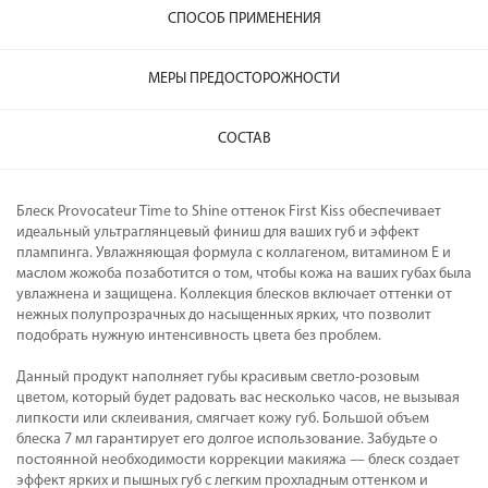
СПОСОБ ПРИМЕНЕНИЯ
МЕРЫ ПРЕДОСТОРОЖНОСТИ
СОСТАВ
Блеск Provocateur Time to Shine оттенок First Kiss обеспечивает
идеальный ультраглянцевый финиш для ваших губ и эффект
плампинга. Увлажняющая формула с коллагеном, витамином Е и
маслом жожоба позаботится о том, чтобы кожа на ваших губах была
увлажнена и защищена. Коллекция блесков включает оттенки от
нежных полупрозрачных до насыщенных ярких, что позволит
подобрать нужную интенсивность цвета без проблем.
Данный продукт наполняет губы красивым светло-розовым
цветом, который будет радовать вас несколько часов, не вызывая
липкости или склеивания, смягчает кожу губ. Большой объем
блеска 7 мл гарантирует его долгое использование. Забудьте о
постоянной необходимости коррекции макияжа — блеск создает
эффект ярких и пышных губ с легким прохладным оттенком и