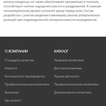
волосы младенца, но также обеспечивает увлажнение и питание,
способствует снятию ощущения сухости и раздражений. А нежный
гипоаллергенный аромат успокоит кроху перед сном. Состав
разработан с учетом сведения к минимуму рисков аллергических
реакций при индивидуальной непереносимости ингредиентов.
О КОМПАНИИ
КАТАЛОГ
Стандарты качества
Уходовая косметика
Новости
Детская косметика
Контрактное производство
Краски для волос
Профессиональная косметика
Профессиональная косметика
Вакансии
Декоративная косметика
Где купить?