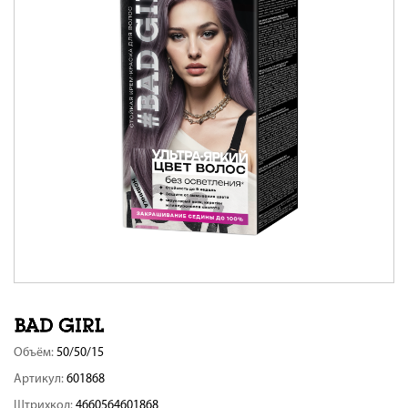
Объём:
50/50/15
Артикул:
601868
Штрихкод:
4660564601868