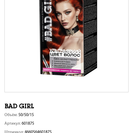
Объём:
50/50/15
Артикул:
601875
Штрихкод:
4660564601875