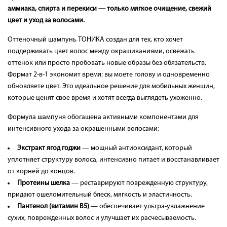
аммиака, спирта и перекиси — только мягкое очищение, свежий
цвет и уход за волосами.
Оттеночный шампунь ТОНИКА создан для тех, кто хочет
поддерживать цвет волос между окрашиваниями, освежать
оттенок или просто пробовать новые образы без обязательств.
Формат 2-в-1 экономит время: вы моете голову и одновременно
обновляете цвет. Это идеальное решение для мобильных женщин,
которые ценят свое время и хотят всегда выглядеть ухоженно.
Формула шампуня обогащена активными компонентами для
интенсивного ухода за окрашенными волосами:
Экстракт ягод годжи
— мощный антиоксидант, который
уплотняет структуру волоса, интенсивно питает и восстанавливает
от корней до концов.
Протеины шелка
— реставрируют поврежденную структуру,
придают ошеломительный блеск, мягкость и эластичность.
Пантенол (витамин B5)
— обеспечивает ультра-увлажнение
сухих, поврежденных волос и улучшает их расчесываемость.