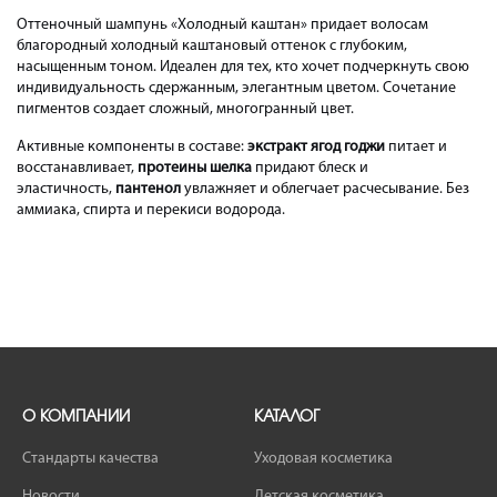
Оттеночный шампунь «Холодный каштан» придает волосам
благородный холодный каштановый оттенок с глубоким,
насыщенным тоном. Идеален для тех, кто хочет подчеркнуть свою
индивидуальность сдержанным, элегантным цветом. Сочетание
пигментов создает сложный, многогранный цвет.
Активные компоненты в составе:
экстракт ягод годжи
питает и
восстанавливает,
протеины шелка
придают блеск и
эластичность,
пантенол
увлажняет и облегчает расчесывание. Без
аммиака, спирта и перекиси водорода.
О КОМПАНИИ
КАТАЛОГ
Стандарты качества
Уходовая косметика
Новости
Детская косметика