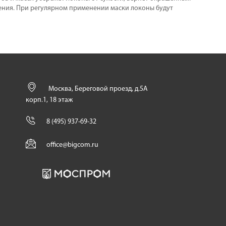
еления. При регулярном применении маски локоны будут
Москва, Береговой проезд, д.5А
корп.1, 18 этаж
8 (495) 937-69-32
office@bigcom.ru