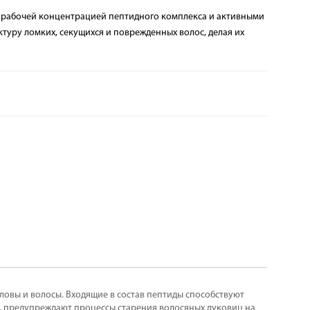
 с рабочей концентрацией пептидного комплекса и активными
туру ломких, секущихся и поврежденных волос, делая их
овы и волосы. Входящие в состав пептиды способствуют
 предупреждают процессы старения волосяных луковиц на