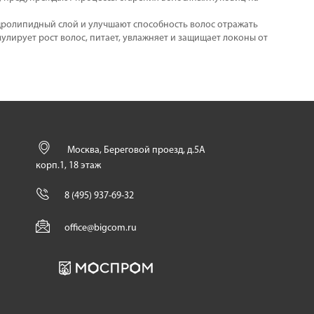
дролипидный слой и улучшают способность волос отражать
лирует рост волос, питает, увлажняет и защищает локоны от
Москва, Береговой проезд, д.5А
корп.1, 18 этаж
8 (495) 937-69-32
office@bigcom.ru