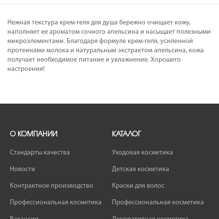
Нежная текстура крем-геля для душа бережно очищает кожу,
наполняет ее ароматом сочного апельсина и насыщает полезными
микроэлементами. Благодаря формуле крем-геля, усиленной
протеинами молока и натуральным экстрактом апельсина, кожа
получает необходимое питание и увлажнение. Хорошего
настроения!
О КОМПАНИИ
КАТАЛОГ
Стандарты качества
Уходовая косметика
Новости
Детская косметика
Контрактное производство
Краски для волос
Профессиональная косметика
Профессиональная косметика