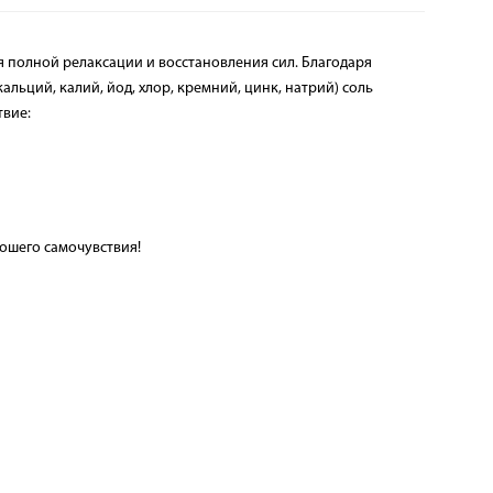
я полной релаксации и восстановления сил. Благодаря
ьций, калий, йод, хлор, кремний, цинк, натрий) соль
твие:
рошего самочувствия!