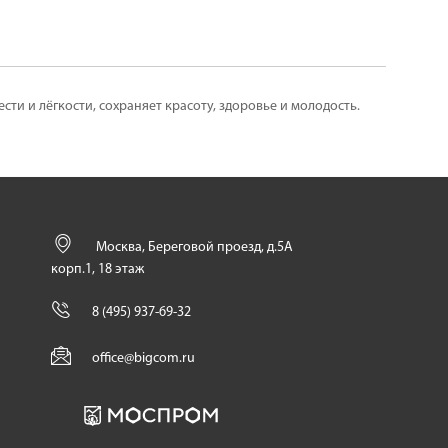
и и лёгкости, сохраняет красоту, здоровье и молодость.
Москва, Береговой проезд, д.5А
корп.1, 18 этаж
8 (495) 937-69-32
office@bigcom.ru