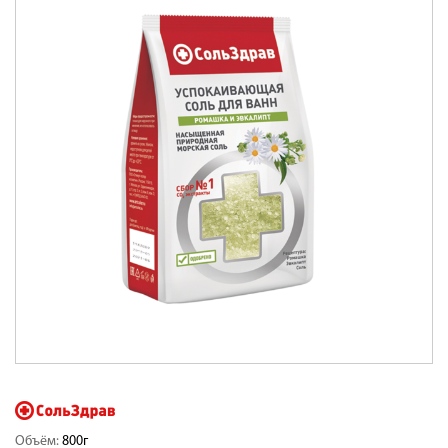
Объём:
800г