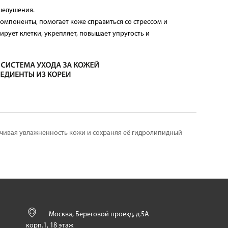
 и шелушения.
мпоненты, помогает коже справиться со стрессом и
рует клетки, укрепляет, повышает упругость и
ичивая увлажненность кожи и сохраняя её гидролипидный
Москва, Береговой проезд, д.5А
корп.1, 18 этаж