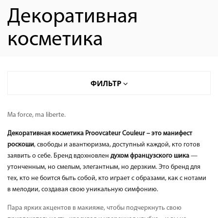
Декоративная
косметика
ФИЛЬТР
ПОМАДА
Ma force, ma liberte.
HYALURONIC HAPPY KISS 01-06
Декоративная косметика
Proovcateur
Couleur
– это манифест
HOLLYWOOD CHIC 21-28
роскоши
, свободы и авантюризма, доступный каждой, кто готов
ROUGE ALLURE 41-46
заявить о себе. Бренд вдохновлен
духом французского шика
—
HAPPY LIPS 81-84
утонченным, но смелым, элегантным, но дерзким. Это бренд для
тех, кто не боится быть собой, кто играет с образами, как с нотами
в мелодии, создавая свою уникальную симфонию.
Пара ярких акцентов в макияже, чтобы подчеркнуть свою