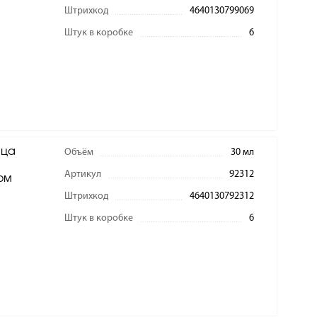
Штрихкод
4640130799069
Штук в коробке
6
ица
Объём
30 мл
Артикул
92312
ом
Штрихкод
4640130792312
Штук в коробке
6