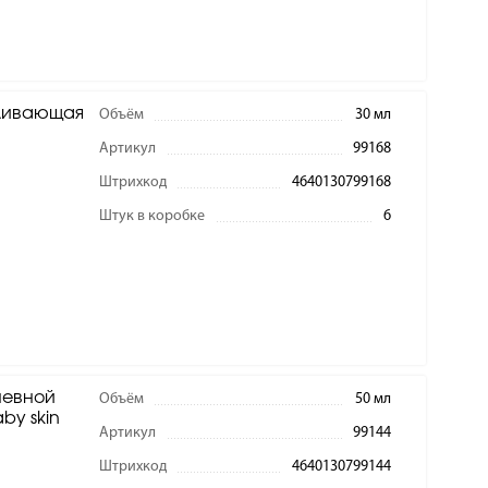
ливающая
Объём
30 мл
Артикул
99168
Штрихкод
4640130799168
Штук в коробке
6
невной
Объём
50 мл
by skin
Артикул
99144
Штрихкод
4640130799144