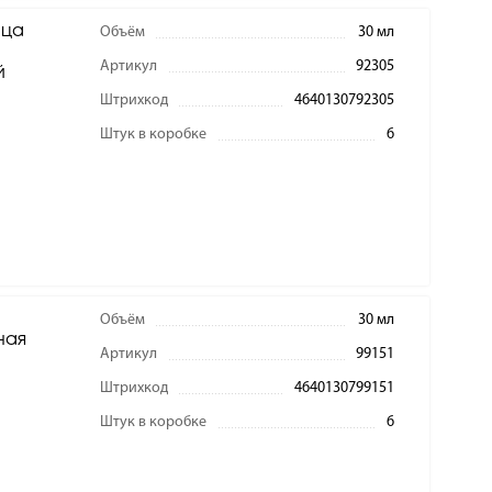
ица
Объём
30 мл
Артикул
92305
й
Штрихкод
4640130792305
Штук в коробке
6
Объём
30 мл
ная
Артикул
99151
Штрихкод
4640130799151
Штук в коробке
6