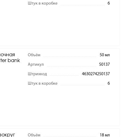
Штук в коробке
6
ночная
Объём
50 мл
er bank
Артикул
50137
Штрихкод
4630274250137
Штук в коробке
6
вокруг
Объём
18 мл