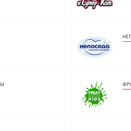
НЕ
РЫ
ФР