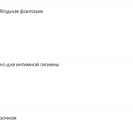
Ягодная фантазия
ло для интимной гигиены
азочная