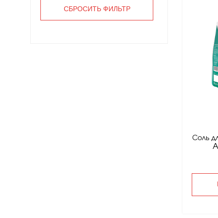
Соль д
А